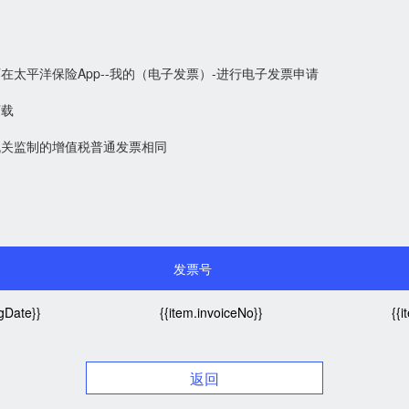
太平洋保险App--我的（电子发票）-进行电子发票申请
下载
机关监制的增值税普通发票相同
发票号
ngDate}}
{{item.invoiceNo}}
{{
返回